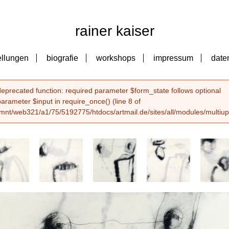
rainer kaiser
ellungen
biografie
workshops
impressum
date
deprecated function
: required parameter $form_state follows optional
error message
parameter $input in
require_once()
(line
8
of
/mnt/web321/a1/75/5192775/htdocs/artmail.de/sites/all/modules/multiupl