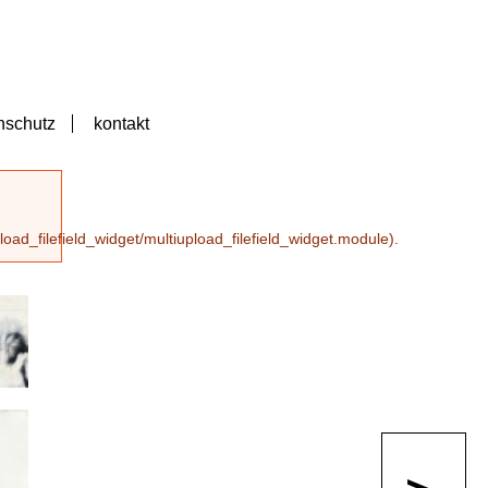
nschutz
kontakt
oad_filefield_widget/multiupload_filefield_widget.module
).